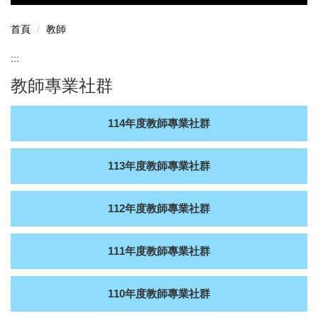
教學助理認證名單
其他教學發展業務
首頁
教師
教學助理常見問答(PDF 另開新視窗)
新進教師協助
:::
教師專業社群
生成式AI工具應用於大學教育場域指引
教師專業社群
教師評鑑
114年度教師專業社群
教師教學成長活動
創新教學
113年度教師專業社群
教學實踐研究計畫
112年度教師專業社群
111年度教師專業社群
110年度教師專業社群