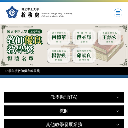
跳
到
主
要
內
容
區
113學年度教師優良教學獎
教學助理(TA)
教學助理(TA)
教師
教師
其他教學發展業務