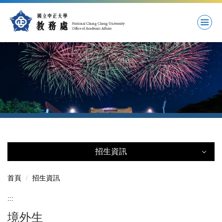
跳
到
主
要
內
容
區
招生資訊
招生資訊
首頁
招生資訊
:::
學士班
境外生