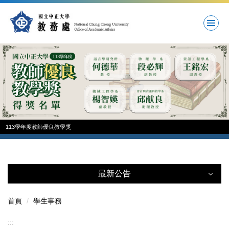
跳
到
主
要
內
容
區
113學年度教師優良教學獎
最新公告
最新公告
首頁
學生事務
:::