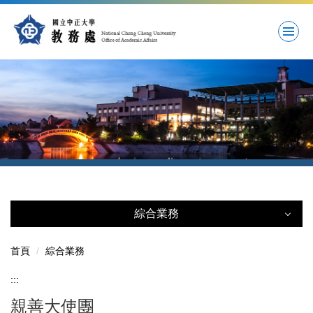
跳
到
主
要
內
容
區
綜合業務
綜合業務
首頁
綜合業務
:::
親善大使團
親善大使團