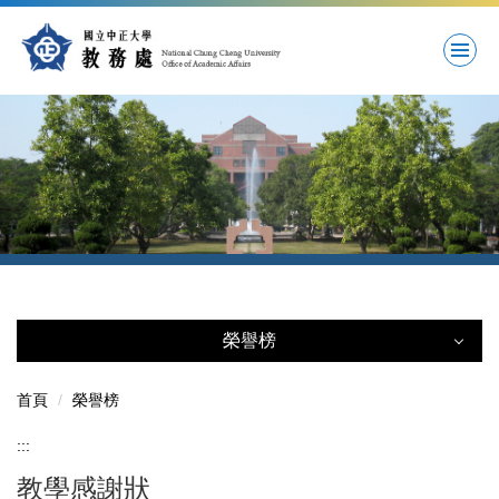
跳
到
主
要
內
容
區
榮譽榜
榮譽榜
首頁
榮譽榜
:::
優良教學獎
教學感謝狀