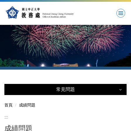
跳
到
主
要
內
容
區
常見問題
常見問題
首頁
成績問題
註冊問題
:::
成績問題
學籍問題