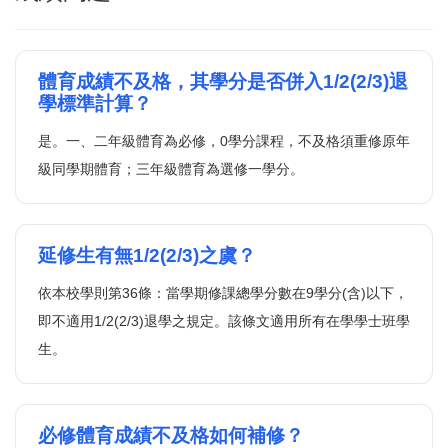
選課問題
成績問題
體育成績不及格，其學分是否併入1/2(2/3)退
學標準計算？
輔系(所、學位學程)問題
是。一、二年級體育為必修，0學分課程，不及格須重修原年
雙主修問題
級同學期體育；三年級體育為選修一學分。
轉系問題
抵免問題
延修生有無1/2(2/3)之虞？
依本校學則第36條：當學期修課總學分數在9學分(含)以下，
即不適用1/2(2/3)退學之規定。該條文適用所有在學學士班學
生。
必修體育成績不及格如何補修？