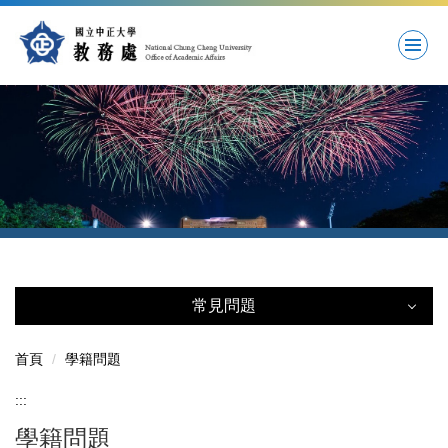
跳
到
主
要
內
容
區
常見問題
常見問題
首頁
學籍問題
註冊問題
:::
學籍問題
學籍問題