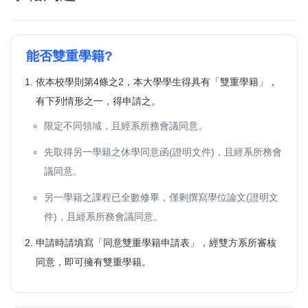
選課問題
成績問題
能否雙重學籍?
輔系(所、學位學程)問題
依本校學則第4條之2，本大學學生得具有「雙重學籍」，
有下列情形之一，得申請之。
雙主修問題
限定不同領域，且經系所務會議同意。
轉系問題
先取得另一學籍之休學同意函(證明文件)，且經系所務會
抵免問題
議同意。
另一學籍之課程已全數修畢，僅剩撰寫學位論文(證明文
件)，且經系所務會議同意。
申請時請填寫「同意雙重學籍申請表」，經雙方系所審核
同意，即可擁有雙重學籍。