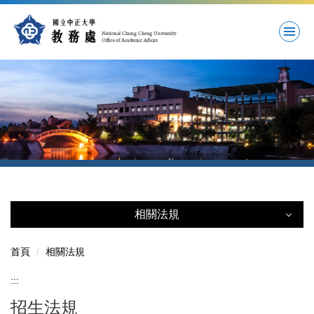
跳
到
主
要
內
容
區
相關法規
相關法規
首頁
相關法規
:::
學籍法規
招生法規