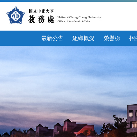
跳
到
主
要
內
容
最新公告
組織概況
榮譽榜
招
區