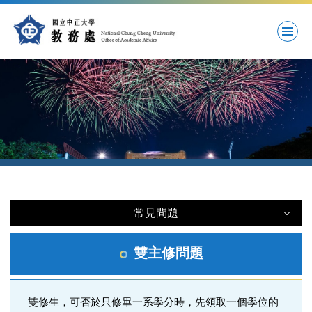
跳
到
主
要
內
容
區
常見問題
常見問題
雙主修問題
註冊問題
雙修生，可否於只修畢一系學分時，先領取一個學位的
學籍問題