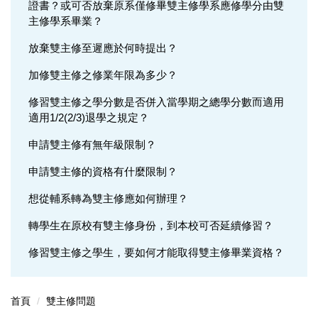
證書？或可否放棄原系僅修畢雙主修學系應修學分由雙
主修學系畢業？
選課問題
放棄雙主修至遲應於何時提出？
成績問題
加修雙主修之修業年限為多少？
輔系(所、學位學程)問題
修習雙主修之學分數是否併入當學期之總學分數而適用
雙主修問題
適用1/2(2/3)退學之規定？
轉系問題
申請雙主修有無年級限制？
申請雙主修的資格有什麼限制？
抵免問題
想從輔系轉為雙主修應如何辦理？
轉學生在原校有雙主修身份，到本校可否延續修習？
修習雙主修之學生，要如何才能取得雙主修畢業資格？
首頁
雙主修問題