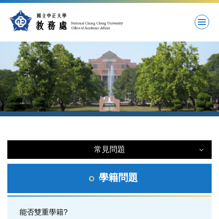
跳
到
主
要
內
容
區
常見問題
常見問題
學籍問題
註冊問題
能否雙重學籍?
學籍問題