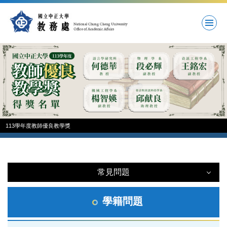
跳
到
主
要
內
容
區
113學年度教師優良教學獎
常見問題
常見問題
學籍問題
註冊問題