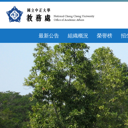
跳
到
主
要
內
容
最新公告
組織概況
榮譽榜
招
區