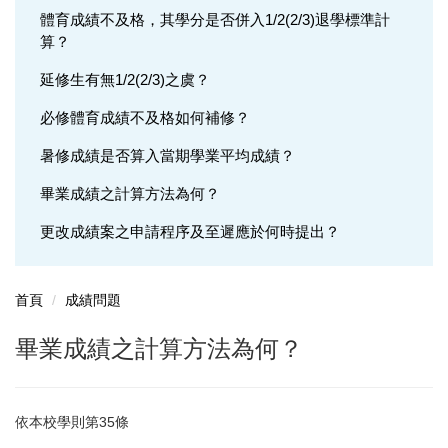
體育成績不及格，其學分是否併入1/2(2/3)退學標準計
學籍問題
算？
選課問題
延修生有無1/2(2/3)之虞？
成績問題
必修體育成績不及格如何補修？
輔系(所、學位學程)問題
暑修成績是否算入當期學業平均成績？
雙主修問題
畢業成績之計算方法為何？
更改成績案之申請程序及至遲應於何時提出？
轉系問題
抵免問題
首頁
成績問題
畢業成績之計算方法為何？
依本校學則第35條