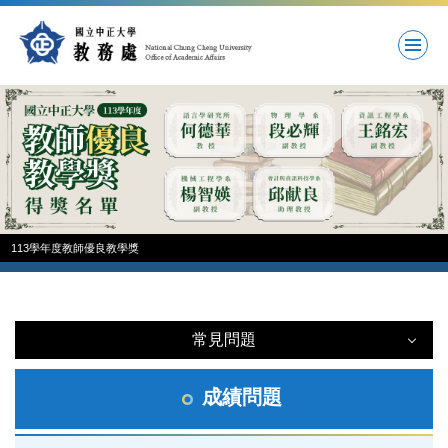
跳
到
主
要
內
容
區
113學年度教師優良教學獎
常見問題
常見問題
成績問題
註冊問題