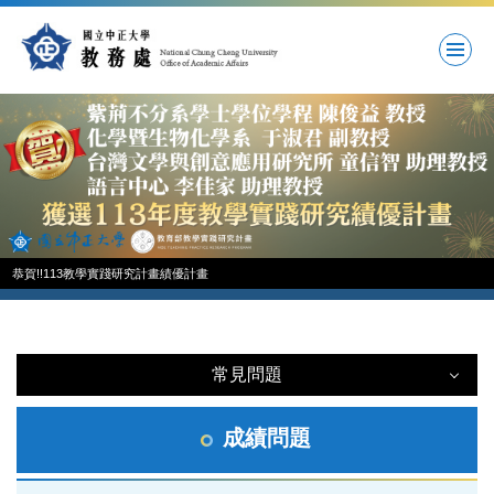
跳
到
主
要
內
容
區
恭賀!!113教學實踐研究計畫績優計畫
常見問題
常見問題
成績問題
註冊問題