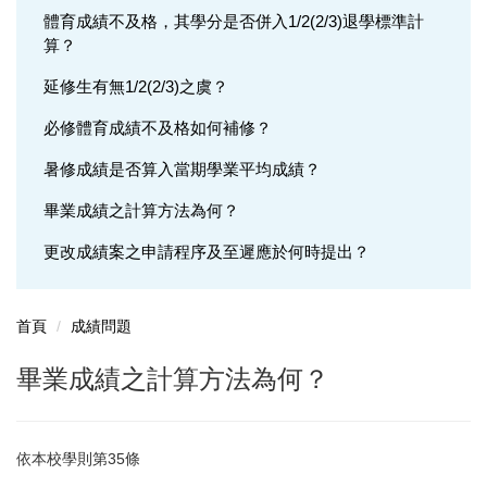
體育成績不及格，其學分是否併入1/2(2/3)退學標準計
學籍問題
算？
選課問題
延修生有無1/2(2/3)之虞？
成績問題
必修體育成績不及格如何補修？
輔系(所、學位學程)問題
暑修成績是否算入當期學業平均成績？
雙主修問題
畢業成績之計算方法為何？
更改成績案之申請程序及至遲應於何時提出？
轉系問題
抵免問題
首頁
成績問題
畢業成績之計算方法為何？
依本校學則第35條