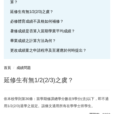
算？
選課問題
延修生有無1/2(2/3)之虞？
成績問題
必修體育成績不及格如何補修？
輔系(所、學位學程)問題
暑修成績是否算入當期學業平均成績？
雙主修問題
畢業成績之計算方法為何？
更改成績案之申請程序及至遲應於何時提出？
轉系問題
抵免問題
首頁
成績問題
延修生有無1/2(2/3)之虞？
依本校學則第36條：當學期修課總學分數在9學分(含)以下，即不適
用1/2(2/3)退學之規定。該條文適用所有在學學士班學生。