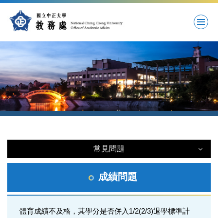
跳
到
主
要
內
容
區
常見問題
常見問題
成績問題
註冊問題
體育成績不及格，其學分是否併入1/2(2/3)退學標準計
學籍問題