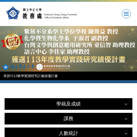
跳
到
主
要
內
容
區
恭賀!!113教學實踐研究計畫績優計畫
學籍及成績
學籍及成績
課務
課務
轉系所申請
人數統計