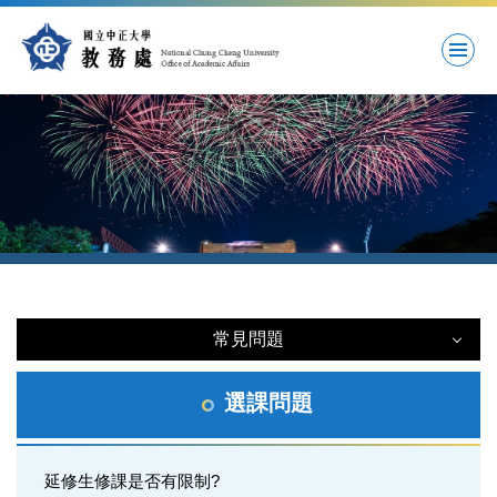
跳
到
主
要
內
容
區
常見問題
常見問題
選課問題
註冊問題
延修生修課是否有限制?
學籍問題