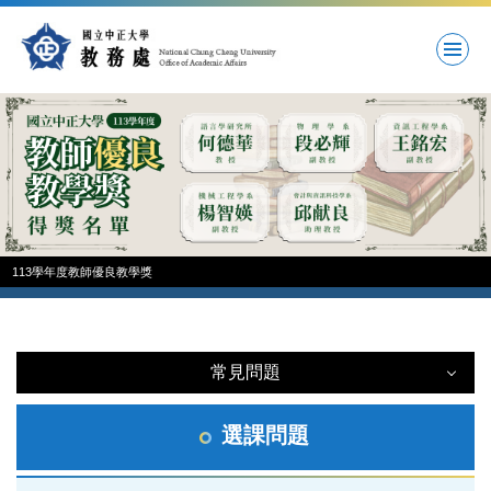
跳
到
主
要
內
容
區
113學年度教師優良教學獎
常見問題
常見問題
選課問題
註冊問題