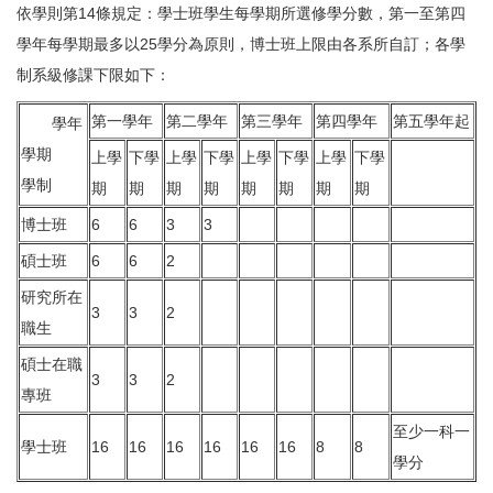
依學則第14條規定：學士班學生每學期所選修學分數，第一至第四
學年每學期最多以25學分為原則，博士班上限由各系所自訂；各學
制系級修課下限如下：
第一學年
第二學年
第三學年
第四學年
第五學年起
學年
學期
上學
下學
上學
下學
上學
下學
上學
下學
學制
期
期
期
期
期
期
期
期
博士班
6
6
3
3
碩士班
6
6
2
研究所在
3
3
2
職生
碩士在職
3
3
2
專班
至少一科一
學士班
16
16
16
16
16
16
8
8
學分