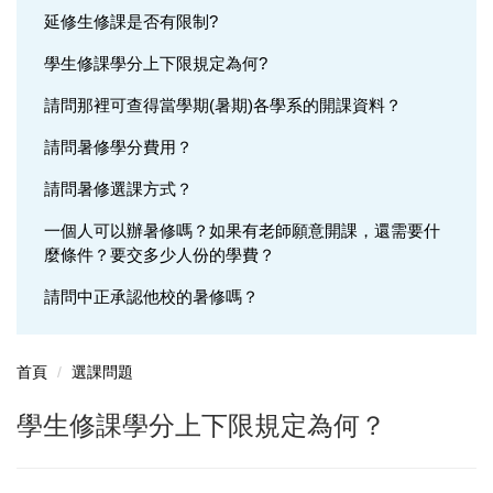
延修生修課是否有限制?
學籍問題
學生修課學分上下限規定為何?
選課問題
請問那裡可查得當學期(暑期)各學系的開課資料？
成績問題
請問暑修學分費用？
輔系(所、學位學程)問題
請問暑修選課方式？
雙主修問題
一個人可以辦暑修嗎？如果有老師願意開課，還需要什
麼條件？要交多少人份的學費？
轉系問題
請問中正承認他校的暑修嗎？
抵免問題
首頁
選課問題
學生修課學分上下限規定為何？