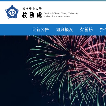
跳
到
主
要
內
容
最新公告
組織概況
榮譽榜
招
區