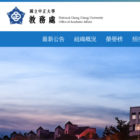
跳
到
主
要
內
容
最新公告
組織概況
榮譽榜
招
區