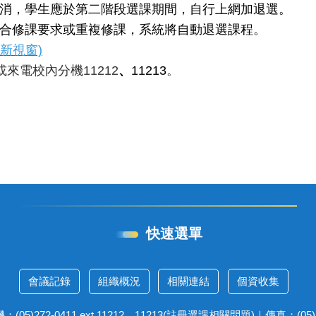
消，學生應於第二階段選課期間，自行上網加退選。
合修課要求或重複修課，系統將自動退選課程。
新視窗)
w或來電校內分機11212
、
11213
。
快速選單
會議記錄
組織概況
相關連結
個資收集
272-0411 ext 11212、11213(註冊選課相關問題)｜傳真：(05)27