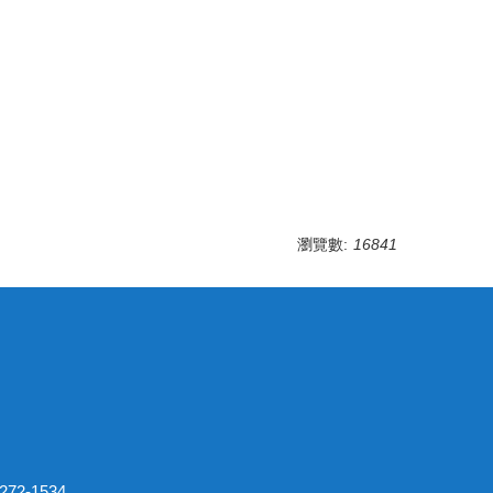
瀏覽數:
16841
2-1534