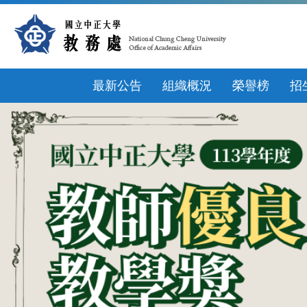
跳
到
主
要
內
容
最新公告
組織概況
榮譽榜
招
區