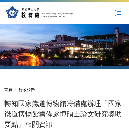
跳
到
主
要
內
容
區
首頁
行政公告
轉知國家鐵道博物館籌備處辦理「國家
鐵道博物館籌備處博碩士論文研究獎助
要點」相關資訊