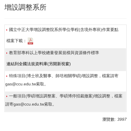
親善大使團
增設調整系所
年度報告
增設調整系所
國立中正大學增設調整院系所學位學程(含境外專班)作業要點
檔案下載：
教育部專科以上學校總量發展規模與資源條件標準
連結到全國法規資料庫(另開新視窗)
特殊項目(博士班及醫事、師培相關學碩)增設調整，檔案請寄
gas@ccu.edu.tw索取。
一般項目(學碩增設調整案、學碩博停招裁撤案)增設調整，檔案
請寄gas@ccu.edu.tw索取。
瀏覽數:
3997