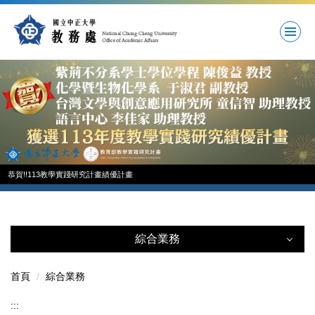
跳
到
主
要
內
容
區
恭賀!!113教學實踐研究計畫績優計畫
綜合業務
綜合業務
首頁
綜合業務
:::