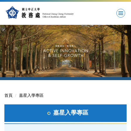
跳
到
主
要
內
容
區
首頁
嘉星入學專區
嘉星入學專區