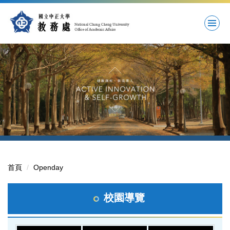
跳
到
主
要
內
容
區
首頁
Openday
校園導覽