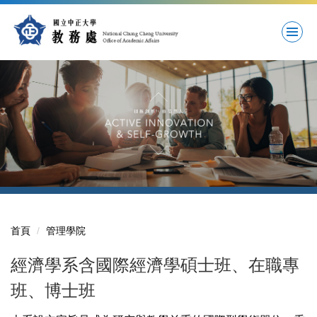
跳
到
主
要
內
容
區
首頁
管理學院
經濟學系含國際經濟學碩士班、在職專
班、博士班